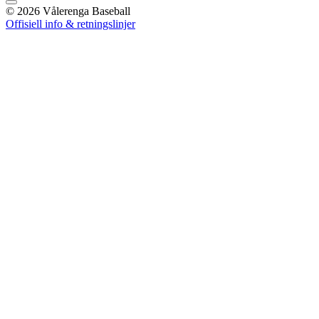
©
2026
Vålerenga Baseball
Offisiell info & retningslinjer