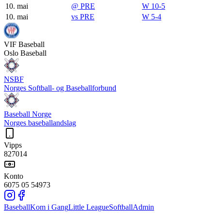
10. mai
@
PRE
W 10-5
10. mai
vs
PRE
W 5-4
VIF
Baseball
Oslo Baseball
NSBF
Norges Softball- og Baseballforbund
Baseball Norge
Norges baseballandslag
Vipps
827014
Konto
6075 05 54973
Baseball
Kom i Gang
Little League
Softball
Admin