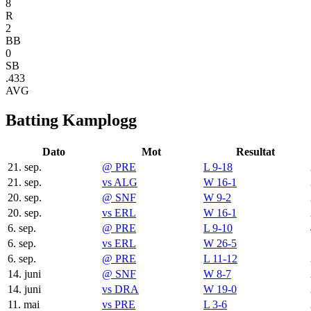
8
R
2
BB
0
SB
.433
AVG
Batting Kamplogg
Dato
Mot
Resultat
21. sep.
@
PRE
L 9-18
21. sep.
vs
ALG
W 16-1
20. sep.
@
SNF
W 9-2
20. sep.
vs
ERL
W 16-1
6. sep.
@
PRE
L 9-10
6. sep.
vs
ERL
W 26-5
6. sep.
@
PRE
L 11-12
14. juni
@
SNF
W 8-7
14. juni
vs
DRA
W 19-0
11. mai
vs
PRE
L 3-6