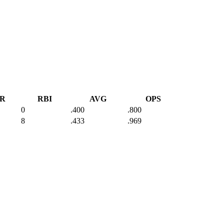
R
RBI
AVG
OPS
0
.400
.800
8
.433
.969