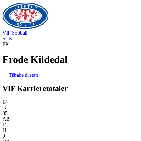
VIF
Softball
Stats
F
K
Frode
Kildedal
← Tilbake til stats
VIF Karrieretotaler
14
G
35
AB
15
H
0