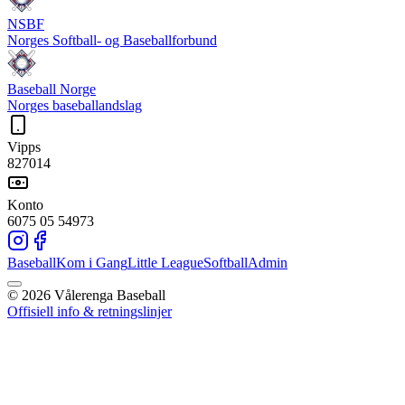
NSBF
Norges Softball- og Baseballforbund
Baseball Norge
Norges baseballandslag
Vipps
827014
Konto
6075 05 54973
Baseball
Kom i Gang
Little League
Softball
Admin
©
2026
Vålerenga Baseball
Offisiell info & retningslinjer