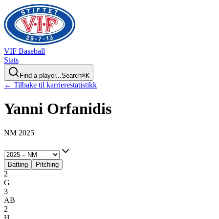
VIF
Baseball
Stats
Find a player...
Search
⌘
K
← Tilbake til karrierestatistikk
Yanni
Orfanidis
NM 2025
Batting
Pitching
2
G
3
AB
2
H