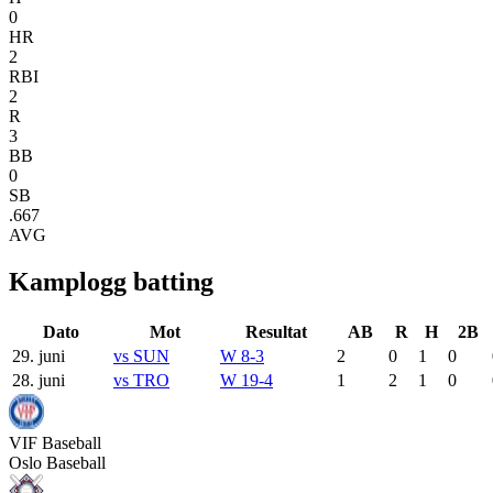
0
HR
2
RBI
2
R
3
BB
0
SB
.667
AVG
Kamplogg batting
Dato
Mot
Resultat
AB
R
H
2B
29. juni
vs
SUN
W 8-3
2
0
1
0
28. juni
vs
TRO
W 19-4
1
2
1
0
VIF
Baseball
Oslo Baseball