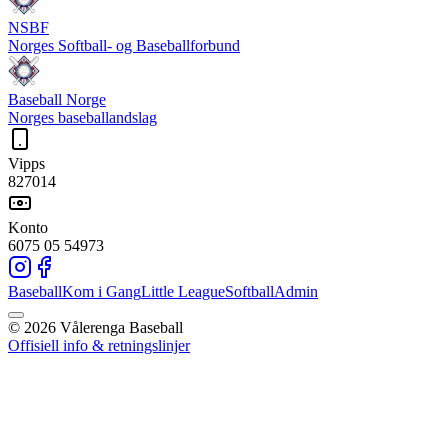
NSBF
Norges Softball- og Baseballforbund
Baseball Norge
Norges baseballandslag
Vipps
827014
Konto
6075 05 54973
Baseball
Kom i Gang
Little League
Softball
Admin
©
2026
Vålerenga Baseball
Offisiell info & retningslinjer