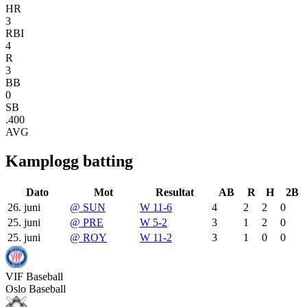
HR
3
RBI
4
R
3
BB
0
SB
.400
AVG
Kamplogg batting
Dato
Mot
Resultat
AB
R
H
2B
26. juni
@
SUN
W 11-6
4
2
2
0
25. juni
@
PRE
W 5-2
3
1
2
0
25. juni
@
ROY
W 11-2
3
1
0
0
VIF
Baseball
Oslo Baseball