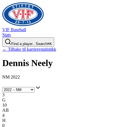
VIF
Baseball
Stats
Find a player...
Search
⌘
K
← Tilbake til karrierestatistikk
Dennis
Neely
NM 2022
3
G
10
AB
4
H
0