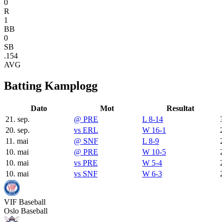
0
R
1
BB
0
SB
.154
AVG
Batting Kamplogg
Dato
Mot
Resultat
21. sep.
@
PRE
L 8-14
20. sep.
vs
ERL
W 16-1
11. mai
@
SNF
L 8-9
10. mai
@
PRE
W 10-5
10. mai
vs
PRE
W 5-4
10. mai
vs
SNF
W 6-3
VIF
Baseball
Oslo Baseball