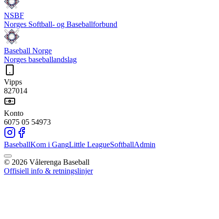
NSBF
Norges Softball- og Baseballforbund
Baseball Norge
Norges baseballandslag
Vipps
827014
Konto
6075 05 54973
Baseball
Kom i Gang
Little League
Softball
Admin
©
2026
Vålerenga Baseball
Offisiell info & retningslinjer