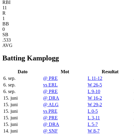
RBI
11
R
1
BB
0
SB
.533
AVG
Batting Kamplogg
Dato
Mot
Resultat
6. sep.
@
PRE
L 11-12
6. sep.
vs
ERL
W 26-5
6. sep.
@
PRE
L 9-10
15. juni
@
DRA
W 16-2
15. juni
@
ALG
W 29-2
15. juni
vs
PRE
L 0-5
15. juni
@
PRE
L 3-11
15. juni
@
DRA
L 5-7
14. juni
@
SNF
W 8-7