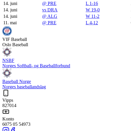
14. juni
@
PRE
L 1-16
14. juni
vs
DRA
W 19-0
14. juni
@
ALG
W 11-2
11. mai
@
PRE
L 4-12
VIF
Baseball
Oslo Baseball
NSBF
Norges Softball- og Baseballforbund
Baseball Norge
Norges baseballandslag
Vipps
827014
Konto
6075 05 54973