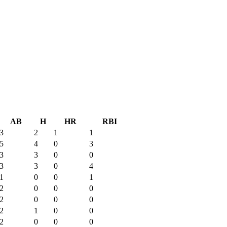
AB
H
HR
RBI
3
2
1
1
5
4
0
3
3
3
0
0
3
3
0
4
1
0
0
1
2
0
0
0
2
0
0
0
2
1
0
0
2
0
0
0