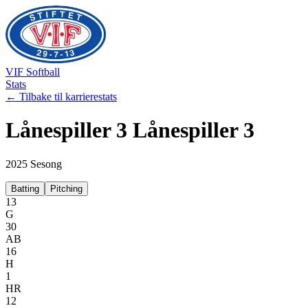
VIF
Softball
Stats
← Tilbake til karrierestats
Lånespiller 3
Lånespiller 3
2025
Sesong
Batting
Pitching
13
G
30
AB
16
H
1
HR
12